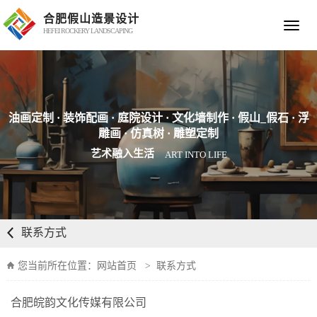
合肥假山造景设计
Toggle
HEFEI ROCKERY LANDSCAPING
navigat
油画定制 · 装饰配画 · 庭院设计 · 文化墙制作 · 假山_假石 · 浮
雕画 · 仿真树 · 雕塑定制
艺术融入生活
ART INTO LIFE
联系方式
您当前所在位置：
网站首页
>
联系方式
合肥皖韵文化传媒有限公司