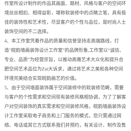
作室所设计制作的作品其画面、题材、风格与客户的空间环
境丝丝相扣、相得益彰，堪称软装修中的点睛之笔，具有极
佳的装饰性和艺术性，尽显客户的个性与品位，是时尚人士
装饰空间的不二选择。
4、本工作室凭着作品的质量和信誉坚持走高端路线，打
造"
皖韵
墙画装饰设计工作室"的品牌形象,工作室以“诚信、
专业、品质”为经营宗旨，以推动高雅艺术大众化和提升合
肥空间艺术品位为Zui大诉求，通过将艺术之美和各种空间
环境完美结合实现
皖韵
画艺的价值。
5、由于空间墙面装饰属于空间装修中的软装修范畴，需要
与客户的个性需求和空间现有装修风格相协调，为了了解客
户对空间装饰的真实需求和空间装修风格，
皖韵
墙画装饰设
计工作室采取电子商务和上门服务的模式，您只需通过网
络、电话或其它方式联系我们并预约，有关设计、制作及售