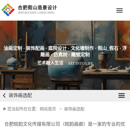
合肥假山造景设计
Toggle
HEFEI ROCKERY LANDSCAPING
navigat
油画定制 · 装饰配画 · 庭院设计 · 文化墙制作 · 假山_假石 · 浮
雕画 · 仿真树 · 雕塑定制
艺术融入生活
ART INTO LIFE
装饰画选配
您当前所在位置：
网站首页
>
装饰画选配
合肥皖韵文化传媒有限公司（皖韵画廊）是一家的专业的优